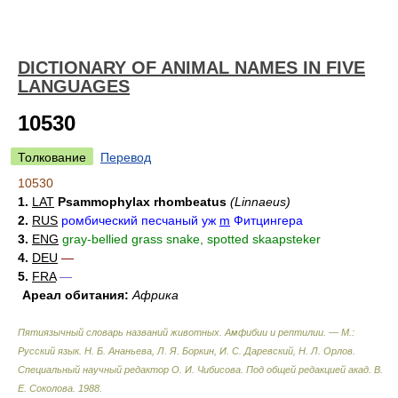
DICTIONARY OF ANIMAL NAMES IN FIVE
LANGUAGES
10530
Толкование
Перевод
10530
1.
LAT
Psammophylax rhombeatus
(Linnaeus)
2.
RUS
ромбический песчаный уж
m
Фитцингера
3.
ENG
gray-bellied grass snake, spotted skaapsteker
4.
DEU
—
5.
FRA
—
Ареал обитания:
Африка
Пятиязычный словарь названий животных. Амфибии и рептилии. — М.:
Русский язык
.
Н. Б. Ананьева, Л. Я. Боркин, И. С. Даревский, Н. Л. Орлов.
Специальный научный редактор О. И. Чибисова. Под общей редакцией акад. В.
Е. Соколова
.
1988
.